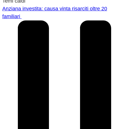
Temi caldi
Anziana investita: causa vinta risarciti oltre 20
familiari